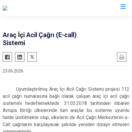
Kayseri
Araç İçi Acil Çağrı (E-call)
Sistemi
Akkışla
Özvatan
Bünyan
Pınarbaşı
Develi
Sarıoğlan
23.06.2026
Felahiye
Sarız
Hacılar
Talas
Uyumlaştırılmış Araç İçi Acil Çağrı Sistemi projesi 112
İncesu
Tomarza
acil çağrı numarasına bağlı olarak çalışan araç içi acil çağrı
Kocasinan
Yahyalı
sistemini hedeflemektedir. 31.03.2018 tarihinden itibaren
Melikgazi
Avrupa Birliği ülkelerinde tüm araçlar bu sisteme uyumlu
Yeşilhisar
halde üretilmekte olup, ülkelerin de Acil Çağrı Merkezlerini e-
Call çağrılarını karşılayacak şekilde yeniden dizayn etmeleri
istenmektedir.