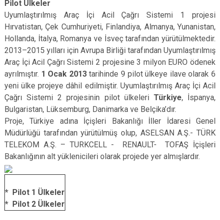
Pilot Ülkeler
Uyumlaştırılmış Araç İçi Acil Çağrı Sistemi 1 projesi
Hırvatistan, Çek Cumhuriyeti, Finlandiya, Almanya, Yunanistan,
Hollanda, İtalya, Romanya ve İsveç tarafından yürütülmektedir.
2013–2015 yılları için Avrupa Birliği tarafından Uyumlaştırılmış
Araç İçi Acil Çağrı Sistemi 2 projesine 3 milyon EURO ödenek
ayrılmıştır.
1 Ocak 2013
tarihinde 9 pilot ülkeye ilave olarak 6
yeni ülke projeye dâhil edilmiştir. Uyumlaştırılmış Araç İçi Acil
Çağrı Sistemi 2 projesinin pilot ülkeleri
Türkiye
, İspanya,
Bulgaristan, Lüksemburg, Danimarka ve Belçika’dır.
Proje, Türkiye adına İçişleri Bakanlığı İller İdaresi Genel
Müdürlüğü tarafından yürütülmüş olup, ASELSAN A.Ş.- TÜRK
TELEKOM A.Ş. – TURKCELL - RENAULT- TOFAŞ İçişleri
Bakanlığının alt yüklenicileri olarak projede yer almışlardır.
* ​ Pilot 1 Ülkeler
* Pilot 2 Ülkeler