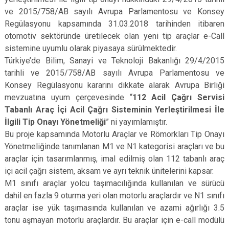
ve 2015/758/AB sayılı Avrupa Parlamentosu ve Konsey
Regülasyonu kapsamında 31.03.2018 tarihinden itibaren
otomotiv sektöründe üretilecek olan yeni tip araçlar e-Call
sistemine uyumlu olarak piyasaya sürülmektedir.
Türkiye’de Bilim, Sanayi ve Teknoloji Bakanlığı 29/4/2015
tarihli ve 2015/758/AB sayılı Avrupa Parlamentosu ve
Konsey Regülasyonu kararını dikkate alarak Avrupa Birliği
mevzuatına uyum çerçevesinde “
112 Acil Çağrı Servisi
Tabanlı Araç İçi Acil Çağrı Sisteminin Yerleştirilmesi İle
İlgili Tip Onayı Yönetmeliği
” ni yayımlamıştır.
Bu proje kapsamında Motorlu Araçlar ve Römorkları Tip Onayı
Yönetmeliğinde tanımlanan M1 ve N1 kategorisi araçları ve bu
araçlar için tasarımlanmış, imal edilmiş olan 112 tabanlı araç
içi acil çağrı sistem, aksam ve ayrı teknik ünitelerini kapsar.
M1 sınıfı araçlar yolcu taşımacılığında kullanılan ve sürücü
dahil en fazla 9 oturma yeri olan motorlu araçlardır ve N1 sınıfı
araçlar ise yük taşımasında kullanılan ve azami ağırlığı 3.5
tonu aşmayan motorlu araçlardır. Bu araçlar için e-call modülü