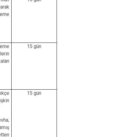
larak
deme
ödeme
15 gün
lerin
kalan
lekçe
15 gün
işkin
vha,
mamış
etten