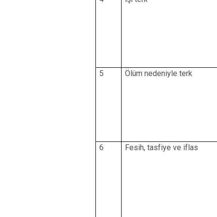
5
Ölüm nedeniyle terk
6
Fesih, tasfiye ve iflas