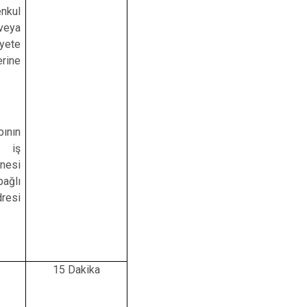
enkul
 veya
iyete
erine
ının
ı iş
rnesi
bağlı
dresi
15 Dakika