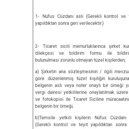
İncesu
Kocasinan
1- Nüfus Cüzdanı aslı (Gerekli kontrol ve t
yapıldıktan sonra geri verilecektir.)
Melikgazi
2- Ticaret sicili memurluklarınca şirket ku
dilekçesi ve bildirim formu ile bildir
bulunulması zorunlu olmayan tüzel kişilerden;
a) Şirketin ana sözleşmesinin / ilgili mevzu
göre düzenlenmiş tüzel kişiliğin kuruluşuna
belgenin aslı veya noter onaylı bir örneği 
vergi dairesi yetkililerine onaylatılmak üzere
ve fotokopisi ile Ticaret Siciline müracaatın
belgenin bir örneği,
b)Temsile yetkili kişilerin Nüfus Cüzdanı 
(Gerekli kontrol ve teyit yapıldıktan sonra