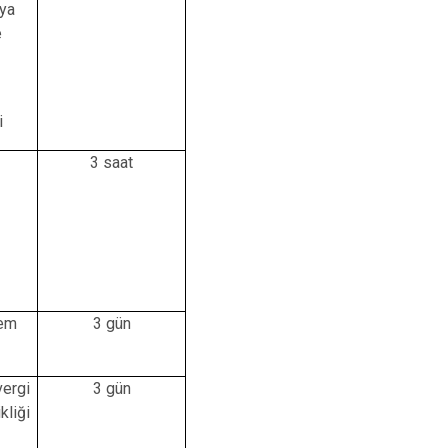
 ya
e
i
3 saat
nem
3 gün
ergi
3 gün
kliği