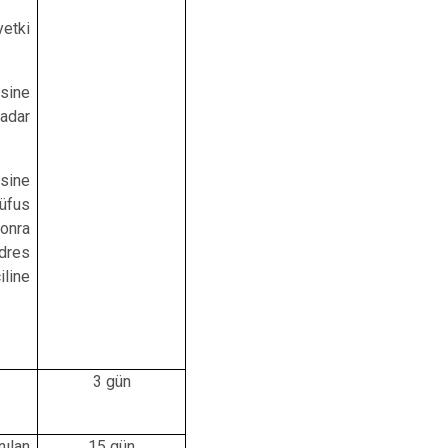
etki
esine
kadar
esine
üfus
sonra
dres
iline
3 gün
nılan
15 gün