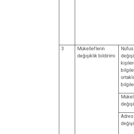
3
Mükelleflerin
Nüfus 
değişiklik bildirimi
değişi
kişile
bilgil
ortakl
bilgil
Mükell
değişi
Adres 
değişi