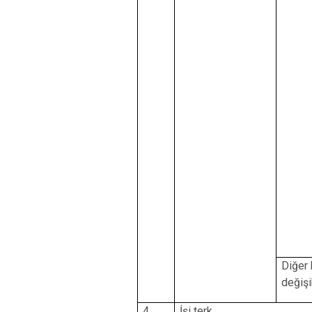
Diğer 
değişi
4
İşi terk