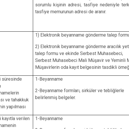
sorumlu kişinin adresi, tasfiye nedeniyle ter
tasfiye memurunun adresi de aranır.
1) Elektronik beyanname gönderme talep form
2) Elektronik beyanname gönderme aracılık yet
talep formu ve ekinde Serbest Muhasebeci,
Serbest Muhasebeci Mali Müşavir ve Yeminli M
Müşavirlerin oda kayıt belgesinin tasdikli örneğ
i süresinde
1-Beyanname
n
2-Beyanname formları, sirküler ve tebliğlerle
namelerin
belirlenmiş belgeler.
sı ve tahakkuk
nin yapılması
i kayıtla verilen
1-Beyanname
namenin