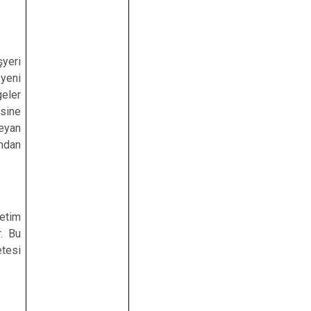
şyeri
yeni
geler
esine
eyan
ından
netim
r. Bu
etesi