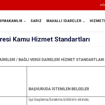
e-D
AYMAKAMLIK
SARIZ
MAHALLİ İDARELER
HİZMET
Kayseri
iresi Kamu Hizmet Standartları
AİRELERİ / BAĞLI VERGİ DAİRELERİ HİZMET STANDARTLARI 
Akkışla
Bünyan
Develi
BAŞVURUDA İSTENİLEN BELGELER
Felahiye
İşe başlama/bırakma bildirimi ekinde;
Hacılar