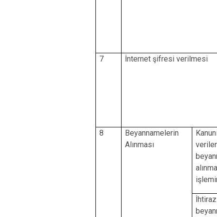
7
İnternet şifresi verilmesi
8
Beyannamelerin
Kanun
Alınması
verile
beyan
alınma
işlemi
İhtiraz
beyan