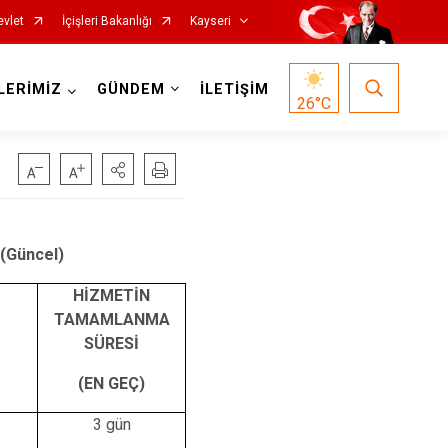
evlet
İçişleri Bakanlığı
Kayseri
LERİMİZ
GÜNDEM
İLETİŞİM
26
°C
(Güncel)
HİZMETİN
Özvatan
TAMAMLANMA
Pınarbaşı
SÜRESİ
Sarıoğlan
(EN GEÇ)
Sarız
3 gün
Talas