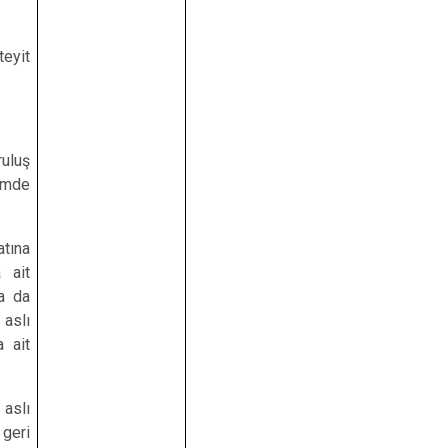
Tomarza
Yahyalı
eyit
Yeşilhisar
ruluş
imde
atına
 ait
ya da
 aslı
a ait
aslı
 geri