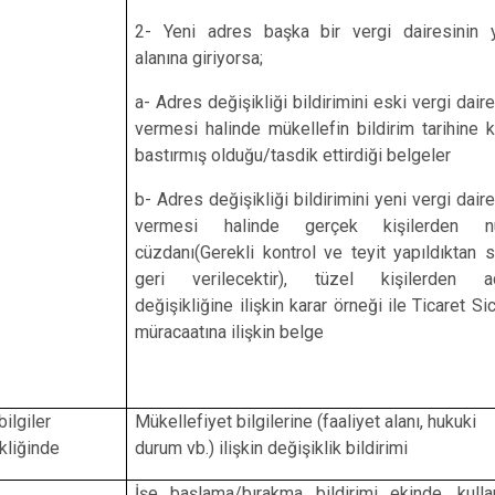
2- Yeni adres başka bir vergi dairesinin y
alanına giriyorsa;
a- Adres değişikliği bildirimini eski vergi dair
vermesi halinde mükellefin bildirim tarihine 
bastırmış olduğu/tasdik ettirdiği belgeler
b- Adres değişikliği bildirimini yeni vergi dair
vermesi halinde gerçek kişilerden n
cüzdanı(Gerekli kontrol ve teyit yapıldıktan 
geri verilecektir), tüzel kişilerden a
değişikliğine ilişkin karar örneği ile Ticaret Sic
müracaatına ilişkin belge
bilgiler
Mükellefiyet bilgilerine (faaliyet alanı, hukuki
kliğinde
durum vb.) ilişkin değişiklik bildirimi
İşe başlama/bırakma bildirimi ekinde, kulla