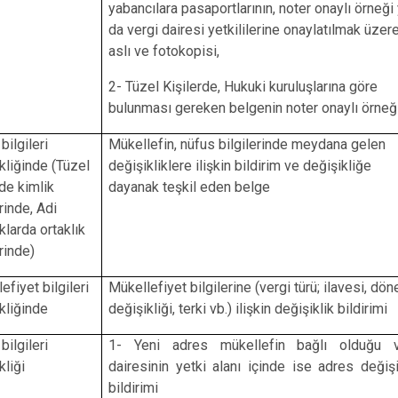
yabancılara pasaportlarının, noter onaylı örneği
da vergi dairesi yetkililerine onaylatılmak üzer
aslı ve fotokopisi,
2- Tüzel Kişilerde, Hukuki kuruluşlarına göre
bulunması gereken belgenin noter onaylı örneğ
bilgileri
Mükellefin, nüfus bilgilerinde meydana gelen
kliğinde (Tüzel
değişikliklere ilişkin bildirim ve değişikliğe
rde kimlik
dayanak teşkil eden belge
erinde, Adi
ıklarda ortaklık
erinde)
efiyet bilgileri
Mükellefiyet bilgilerine (vergi türü; ilavesi, dö
kliğinde
değişikliği, terki vb.) ilişkin değişiklik bildirimi
bilgileri
1- Yeni adres mükellefin bağlı olduğu v
kliği
dairesinin yetki alanı içinde ise adres değişi
bildirimi