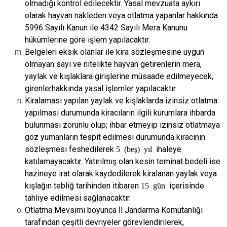
olmadığı kontrol edilecektir. Yasal
mevzuata aykırı
olarak hayvan nakleden veya otlatma yapanlar hakkında
5996 Sayılı
Kanun ile 4342 Sayılı Mera Kanunu
hükümlerine göre işlem yapılacaktır.
Belgeleri eksik olanlar ile kira sözleşmesine uygun
olmayan sayı ve nitelikte hayvan
getirenlerin mera,
yaylak ve kışlaklara girişlerine müsaade edilmeyecek,
girenler
hakkında yasal işlemler yapılacaktır.
Kiralaması yapılan yaylak ve kışlaklarda izinsiz otlatma
yapılması durumunda
kiracıların ilgili kurumlara ihbarda
bulunması zorunlu olup; ihbar etmeyip izinsiz
otlatmaya
göz yumanların tespit edilmesi durumunda kiracının
sözleşmesi feshedilerek
5 (beş) yıl
ihaleye
katılamayacaktır. Yatırılmış olan kesin teminat bedeli ise
hazineye irat olarak kaydedilerek kiralanan yaylak veya
kışlağın tebliğ tarihinden itibaren
15 gün
içerisinde
tahliye edilmesi sağlanacaktır.
Otlatma Mevsimi boyunca İl Jandarma Komutanlığı
tarafından çeşitli devriyeler
görevlendirilerek,