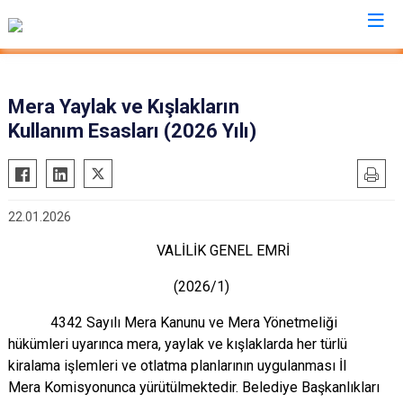
Kayseri
Mera Yaylak ve Kışlakların
Kullanım Esasları (2026 Yılı)
Akkışla
Özvatan
Bünyan
Pınarbaşı
Develi
Sarıoğlan
22.01.2026
Felahiye
Sarız
VALİLİK GENEL EMRİ
Hacılar
Talas
İncesu
Tomarza
(2026/1)
Kocasinan
Yahyalı
4342 Sayılı Mera Kanunu ve Mera Yönetmeliği
Melikgazi
Yeşilhisar
hükümleri uyarınca mera, yaylak ve
kışlaklarda her türlü
kiralama işlemleri ve otlatma planlarının uygulanması İl
Mera
Komisyonunca yürütülmektedir. Belediye Başkanlıkları