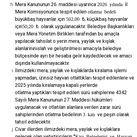
Mera Kanununun 26. maddesi uyarınca
2026 yılında
İl
Mera Komisyonunca tespit
edilen
otlatma bedeli
büyükbaş hayvanlar için
502,00 ₺
, küçükbaş hayvanlar
için
50,20 ₺
olarak uygulanacaktır. Belediye Başkanlıkları
veya Mera Yönetim Birlikleri
tarafından bu amaçla
yapılacak tahsilat o yerin mera, yaylak ve kışlak
alanlarının
ıslah ve geliştirilmesi amacıyla belediye
bütçesinde ayrı bir hesaba gelir kaydedilecek
ve amacı
dışında kullanılmayacaktır.
İlimizdeki mera, yaylak ve kışlaklarda kiralama işlemi
yapmadan, izinsiz hayvan
otlattıkları tespit edilenlere ve
2025 yılında kiralamaya kapalı yerlerde
otlatma
yaptıkları tespit edilen sürü sahiplerine 4342
Sayılı Mera Kanununun 27. Maddesi
hükümleri
uygulanacak ve otlatılan alanlara verilen zarar sürü
sahiplerinden otlatma
bedelinin
3 katı
ve peşin olarak
tahsil edilecektir.
Civar illerden ilimizdeki mera, yaylak ve kışlaklara
gelecek olan yetiştiricilerin
"
Kira Belgelerini ve Hayvan