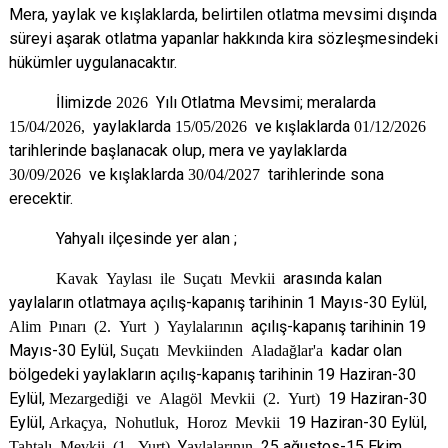
Mera, yaylak ve kışlaklarda, belirtilen otlatma mevsimi dışında
süreyi
aşarak otlatma yapanlar hakkında kira sözleşmesindeki
hükümler uygulanacaktır.
İlimizde
2026
Yılı Otlatma Mevsimi; meralarda
15/04/2026
,
yaylaklarda
15/05/2026
ve kışlaklarda
01/12/2026
tarihlerinde başlanacak olup, mera ve yaylaklarda
30/09/2026
ve kışlaklarda
30/04/2027
tarihlerinde sona
erecektir.
Yahyalı ilçesinde yer alan ;
Kavak Yaylası ile Suçatı Mevkii
arasında kalan
yaylaların otlatmaya açılış-kapanış tarihinin
1 Mayıs-30 Eylül,
Alim Pınarı (2. Yurt ) Yaylalarının
açılış-kapanış tarihinin 19
Mayıs-30
Eylül,
Suçatı Mevkiinden Aladağlar'a
kadar olan
bölgedeki yaylakların açılış-kapanış tarihinin
19 Haziran-30
Eylül,
Mezargediği ve Alagöl Mevkii (2. Yurt)
19 Haziran-30
Eylül,
Arkaçya,
Nohutluk, Horoz Mevkii
19 Haziran-30 Eylül,
Tahtalı Mevkii (1. Yurt)
Y
aylalarının
25 ağustos-15 Ekim