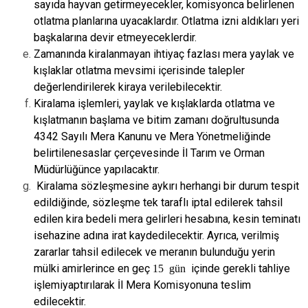
sayıda hayvan getirmeyecekler, komisyonca belirlenen
otlatma planlarına
uyacaklardır. Otlatma izni aldıkları yeri
başkalarına devir etmeyeceklerdir.
Zamanında kiralanmayan ihtiyaç fazlası mera yaylak ve
kışlaklar otlatma mevsimi
içerisinde talepler
değerlendirilerek kiraya verilebilecektir.
Kiralama işlemleri, yaylak ve kışlaklarda otlatma ve
kışlatmanın başlama ve bitim
zamanı doğrultusunda
4342 Sayılı Mera Kanunu ve Mera Yönetmeliğinde
belirtilen
esaslar çerçevesinde İl Tarım ve Orman
Müdürlüğünce yapılacaktır.
Kiralama sözleşmesine aykırı herhangi bir durum tespit
edildiğinde, sözleşme tek
taraflı iptal edilerek tahsil
edilen kira bedeli mera gelirleri hesabına, kesin teminatı
ise
hazine adına irat kaydedilecektir. Ayrıca, verilmiş
zararlar tahsil edilecek ve meranın
bulunduğu yerin
mülki amirlerince en geç
15 gün
içinde gerekli tahliye
işlemi
yaptırılarak İl Mera Komisyonuna teslim
edilecektir.