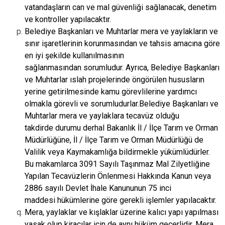
vatandaşların can ve mal güvenliği sağlanacak, denetim
ve
kontroller yapılacaktır.
Belediye Başkanları ve Muhtarlar mera ve yaylakların ve
sınır işaretlerinin
korunmasından ve tahsis amacına göre
en iyi şekilde kullanılmasının
sağlanmasından
sorumludur. Ayrıca, Belediye Başkanları
ve Muhtarlar ıslah projelerinde öngörülen
hususların
yerine getirilmesinde kamu görevlilerine yardımcı
olmakla görevli ve
sorumludurlar.
Belediye Başkanları ve
Muhtarlar mera ve yaylaklara tecavüz olduğu
takdirde
durumu derhal Bakanlık İl / İlçe Tarım ve Orman
Müdürlüğüne, İl / İlçe Tarım ve
Orman Müdürlüğü de
Valilik veya Kaymakamlığa bildirmekle yükümlüdürler.
Bu
makamlarca 3091 Sayılı Taşınmaz Mal Zilyetliğine
Yapılan Tecavüzlerin Önlenmesi
Hakkında Kanun veya
2886 sayılı Devlet İhale Kanununun 75 inci
maddesi
hükümlerine göre gerekli işlemler yapılacaktır.
Mera, yaylaklar ve kışlaklar üzerine kalıcı yapı yapılması
yasak olup kiracılar için de
aynı hüküm geçerlidir. Mera,