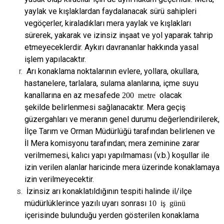
yaylak ve kışlaklardan faydalanacak sürü sahipleri
ve
göçerler, kiraladıkları mera yaylak ve kışlakları
sürerek, yakarak ve izinsiz inşaat ve
yol yaparak tahrip
etmeyeceklerdir. Aykırı davrananlar hakkında yasal
işlem
yapılacaktır.
Arı konaklama noktalarının evlere, yollara, okullara,
hastanelere, tarlalara, sulama
alanlarına, içme suyu
kanallarına en az mesafede
200 metre
olacak
şekilde
belirlenmesi sağlanacaktır. Mera geçiş
güzergahları ve meranın genel durumu
değerlendirilerek,
İlçe Tarım ve Orman Müdürlüğü tarafından belirlenen ve
İl Mera
komisyonu tarafından; mera zeminine zarar
verilmemesi, kalıcı yapı yapılmaması
(v.b.) koşullar ile
izin verilen alanlar haricinde mera üzerinde konaklamaya
izin
verilmeyecektir.
İzinsiz arı konaklatıldığının tespiti halinde il/ilçe
müdürlüklerince yazılı uyarı sonrası
10 iş günü
içerisinde bulunduğu yerden gösterilen konaklama