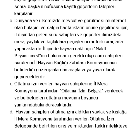
sonra, başka il nüfusuna kayıtlı
göçerlerin talepleri
karşılanır.
Dünyada ve ülkemizde mevcut ve görülmesi muhtemel
olan bulaşıcı ve salgın
hastalıkların önüne geçilmesi için,
il dışından gelen sürü sahipleri ve göçerler
ilimizdeki
mera, yaylak ve kışlaklara geçişlerini motorlu araçlarla
yapacaklardır. İl
içinde hayvan nakli için
"
Nakil
Beyannamesi
"
nin bulunması gerekli olup sürü
sahipleri
sürülerini İl Hayvan Sağlığı Zabıtası Komisyonunun
belirlediği
güzergahlardan araçla veya yaya olarak
geçireceklerdir.
Otlatma izni verilen hayvan sahiplerine İl Mera
Komisyonu tarafından
"
Otlatma İzin Belgesi
"
verilecek
ve bu belgeleri otlatma mevsimi boyunca
yanlarında
bulunduracaklardır.
Hayvan sahipleri otlatma izni aldıkları yaylak ve kışlağa
İl Mera Komisyonu
tarafından verilen Otlatma İzin
Belgesinde belirtilen cins ve miktardan farklı nitelikte
ve