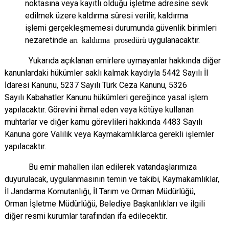
noktasına veya kayıtlı
olduğu işletme adresine sevk
edilmek üzere kaldırma süresi verilir, kaldırma
işlemi
gerçekleşmemesi durumunda güvenlik birimleri
nezaretinde
arı kaldırma prosedürü
uygulanacaktır.
Yukarıda açıklanan emirlere uymayanlar hakkında diğer
kanunlardaki hükümler saklı
kalmak kaydıyla 5442 Sayılı İl
İdaresi Kanunu, 5237 Sayılı Türk Ceza Kanunu, 5326
Sayılı
Kabahatler Kanunu hükümleri gereğince yasal işlem
yapılacaktır. Görevini ihmal eden veya
kötüye kullanan
muhtarlar ve diğer kamu görevlileri hakkında 4483 Sayılı
Kanuna göre Valilik
veya Kaymakamlıklarca gerekli işlemler
yapılacaktır.
Bu emir mahallen ilan edilerek vatandaşlarımıza
duyurulacak, uygulanmasının temin ve
takibi, Kaymakamlıklar,
İl Jandarma Komutanlığı, İl Tarım ve Orman Müdürlüğü,
Orman
İşletme Müdürlüğü, Belediye Başkanlıkları ve ilgili
diğer resmi kurumlar tarafından ifa
edilecektir.